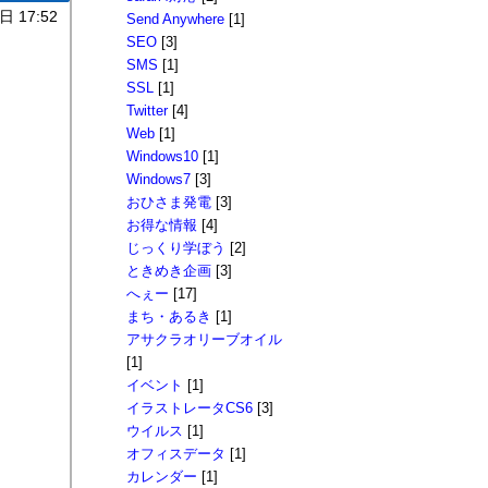
日 17:52
Send Anywhere
[1]
SEO
[3]
SMS
[1]
SSL
[1]
Twitter
[4]
Web
[1]
Windows10
[1]
Windows7
[3]
おひさま発電
[3]
お得な情報
[4]
じっくり学ぼう
[2]
ときめき企画
[3]
へぇー
[17]
まち・あるき
[1]
アサクラオリーブオイル
[1]
イベント
[1]
イラストレータCS6
[3]
ウイルス
[1]
オフィスデータ
[1]
カレンダー
[1]