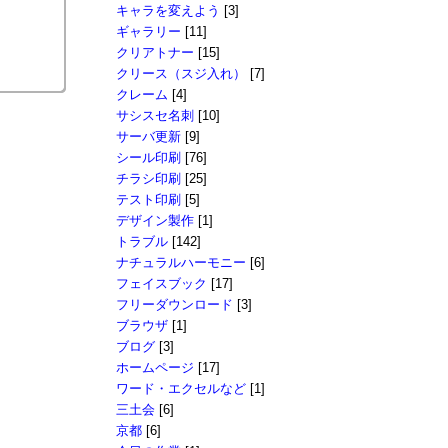
キャラを変えよう
[3]
ギャラリー
[11]
クリアトナー
[15]
クリース（スジ入れ）
[7]
クレーム
[4]
サシスセ名刺
[10]
サーバ更新
[9]
シール印刷
[76]
チラシ印刷
[25]
テスト印刷
[5]
デザイン製作
[1]
トラブル
[142]
ナチュラルハーモニー
[6]
フェイスブック
[17]
フリーダウンロード
[3]
ブラウザ
[1]
ブログ
[3]
ホームページ
[17]
ワード・エクセルなど
[1]
三土会
[6]
京都
[6]