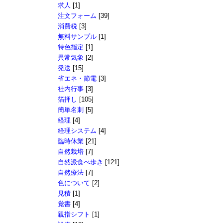
求人
[1]
注文フォーム
[39]
消費税
[3]
無料サンプル
[1]
特色指定
[1]
異常気象
[2]
発送
[15]
省エネ・節電
[3]
社内行事
[3]
箔押し
[105]
簡単名刺
[5]
経理
[4]
経理システム
[4]
臨時休業
[21]
自然栽培
[7]
自然派食べ歩き
[121]
自然療法
[7]
色について
[2]
見積
[1]
覚書
[4]
親指シフト
[1]