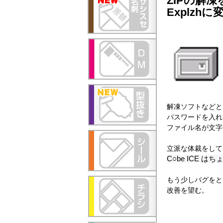
ZIPの解
Explzh
解凍ソフトなどと
パスワードを入れ
ファイル名が文字
立派な体裁をして
C○be ICE
もう少しバグをと
改善を望む。