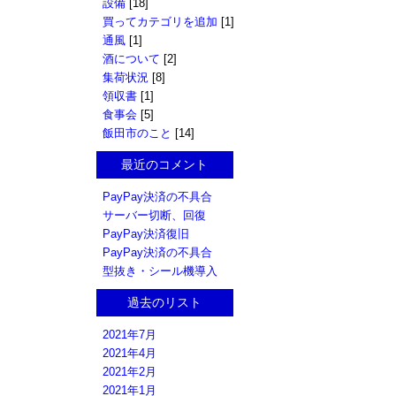
設備
[18]
買ってカテゴリを追加
[1]
通風
[1]
酒について
[2]
集荷状況
[8]
領収書
[1]
食事会
[5]
飯田市のこと
[14]
最近のコメント
PayPay決済の不具合
サーバー切断、回復
PayPay決済復旧
PayPay決済の不具合
型抜き・シール機導入
過去のリスト
2021年7月
2021年4月
2021年2月
2021年1月