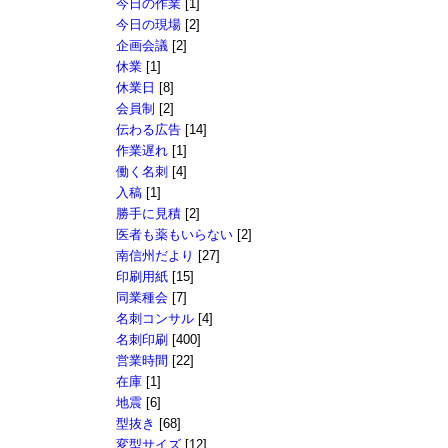
今日の作業
[1]
今日の現場
[2]
企画会議
[2]
休業
[1]
休業日
[8]
会員制
[2]
伝わる広告
[14]
作業遅れ
[1]
働く名刺
[4]
入稿
[1]
勝手に見積
[2]
医者も薬もいらない
[2]
南信州だより
[27]
印刷用紙
[15]
同業種会
[7]
名刺コンサル
[4]
名刺印刷
[400]
営業時間
[22]
在庫
[1]
地震
[6]
型抜き
[68]
変型サイズ
[12]