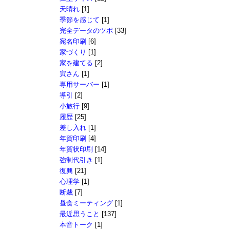
天晴れ
[1]
季節を感じて
[1]
完全データのツポ
[33]
宛名印刷
[6]
家づくり
[1]
家を建てる
[2]
寅さん
[1]
専用サーバー
[1]
導引
[2]
小旅行
[9]
履歴
[25]
差し入れ
[1]
年賀印刷
[4]
年賀状印刷
[14]
強制代引き
[1]
復興
[21]
心理学
[1]
断裁
[7]
昼食ミーティング
[1]
最近思うこと
[137]
本音トーク
[1]