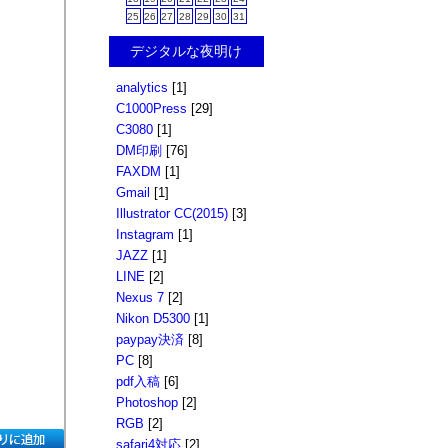
25
26
27
28
29
30
31
デジタルな夜明け
analytics
[1]
C1000Press
[29]
C3080
[1]
DM印刷
[76]
FAXDM
[1]
Gmail
[1]
Illustrator CC(2015)
[3]
Instagram
[1]
JAZZ
[1]
LINE
[2]
Nexus 7
[2]
Nikon D5300
[1]
paypay決済
[8]
PC
[8]
pdf入稿
[6]
Photoshop
[2]
RGB
[2]
safari4対応
[2]