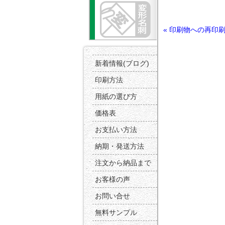
« 印刷物への再印
新着情報(ブログ)
印刷方法
用紙の選び方
価格表
お支払い方法
納期・発送方法
注文から納品まで
お客様の声
お問い合せ
無料サンプル