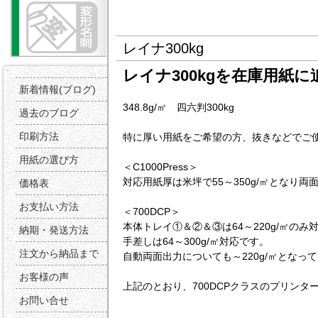
レイナ300kg
レイナ300kgを在庫用紙
新着情報(ブログ)
348.8g/㎡ 四六判300kg
過去のブログ
印刷方法
特に厚い用紙をご希望の方、抜きなどでご
用紙の選び方
＜C1000Press＞
対応用紙厚は米坪で55～350g/㎡となり
価格表
お支払い方法
＜700DCP＞
本体トレイ①＆②＆③は64～220g/㎡のみ
納期・発送方法
手差しは64～300g/㎡対応です。
注文から納品まで
自動両面出力についても～220g/㎡となっ
お客様の声
上記のとおり、700DCPクラスのプリンタ
お問い合せ