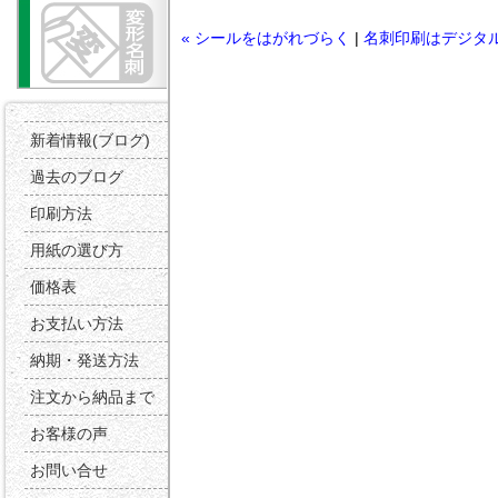
« シールをはがれづらく
|
名刺印刷はデジタ
新着情報(ブログ)
過去のブログ
印刷方法
用紙の選び方
価格表
お支払い方法
納期・発送方法
注文から納品まで
お客様の声
お問い合せ