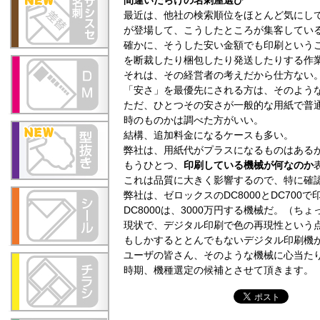
間違いだらけの名刺屋選び
最近は、他社の検索順位をほとんど気にし
が登場して、こうしたところが集客してい
確かに、そうした安い金額でも印刷という
を断裁したり梱包したり発送したりする作
それは、その経営者の考えだから仕方ない
「安さ」を最優先にされる方は、そのよう
ただ、ひとつその安さが一般的な用紙で普
時のものかは調べた方がいい。
結構、追加料金になるケースも多い。
弊社は、用紙代がプラスになるものはある
もうひとつ、
印刷している機械が何なのか
これは品質に大きく影響するので、特に確
弊社は、ゼロックスのDC8000とDC700
DC8000は、3000万円する機械だ。（ち
現状で、デジタル印刷で色の再現性という
もしかするととんでもないデジタル印刷機
ユーザの皆さん、そのような機械に心当た
時期、機種選定の候補とさせて頂きます。