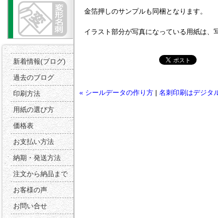
金箔押しのサンプルも同梱となります。
イラスト部分が写真になっている用紙は、
新着情報(ブログ)
過去のブログ
« シールデータの作り方
|
名刺印刷はデジタ
印刷方法
用紙の選び方
価格表
お支払い方法
納期・発送方法
注文から納品まで
お客様の声
お問い合せ