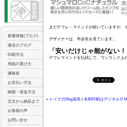
まだデフレ・マインドが続いていますが、
新着情報(ブログ)
デザイナーは、半歩先を見ています。
過去のブログ
「安いだけじゃ能がない！
印刷方法
デフレマインドを払拭して、ワンランク上
用紙の選び方
価格表
お支払い方法
納期・発送方法
« レイナ220kg追加
|
名刺印刷はデジタルＤ
注文から納品まで
お客様の声
お問い合せ