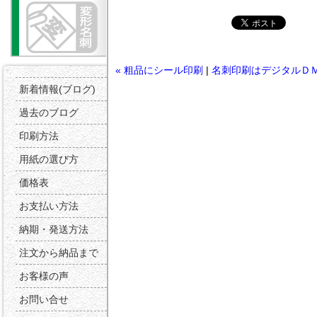
« 粗品にシール印刷
|
名刺印刷はデジタルＤ
新着情報(ブログ)
過去のブログ
印刷方法
用紙の選び方
価格表
お支払い方法
納期・発送方法
注文から納品まで
お客様の声
お問い合せ