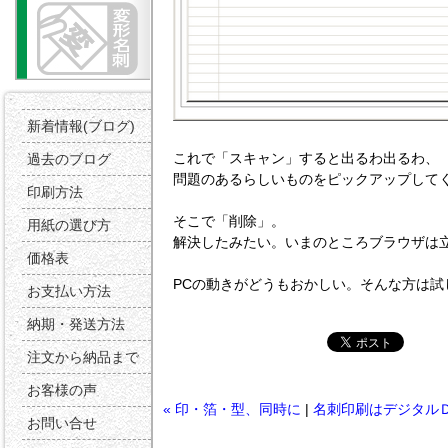
新着情報(ブログ)
これで「スキャン」すると出るわ出るわ、
過去のブログ
問題のあるらしいものをピックアップして
印刷方法
そこで「削除」。
用紙の選び方
解決したみたい。いまのところブラウザは
価格表
PCの動きがどうもおかしい。そんな方は試
お支払い方法
納期・発送方法
注文から納品まで
お客様の声
« 印・箔・型、同時に
|
名刺印刷はデジタル
お問い合せ