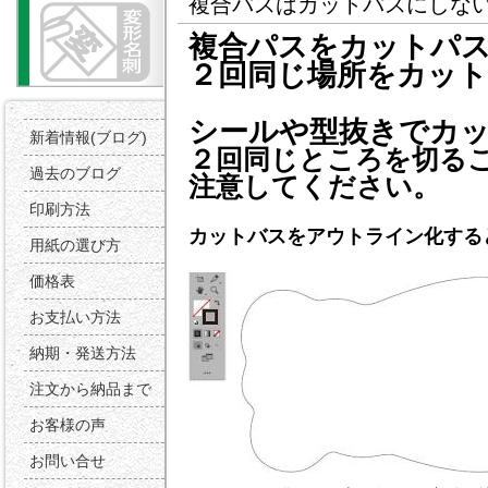
複合バスはカットパスにしな
複合パスをカットパ
２回同じ場所をカッ
シールや型抜きでカ
新着情報(ブログ)
２回同じところを切る
過去のブログ
注意してください。
印刷方法
カットバスをアウトライン化する
用紙の選び方
価格表
お支払い方法
納期・発送方法
注文から納品まで
お客様の声
お問い合せ